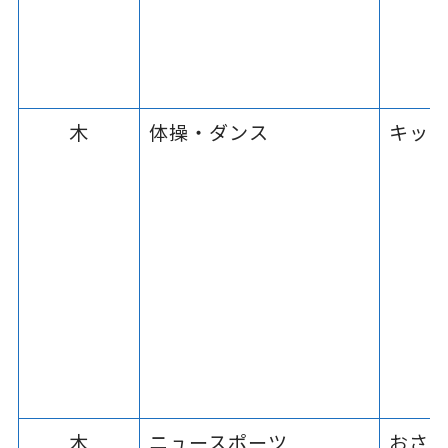
木
体操・ダンス
キッ
木
ニュースポーツ
おさ