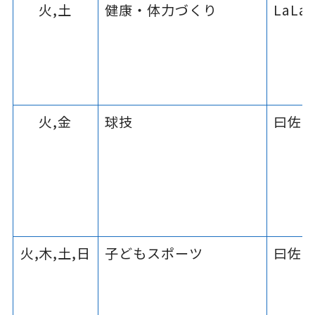
火,土
健康・体力づくり
LaLa
火,金
球技
曰佐
火,木,土,日
子どもスポーツ
曰佐