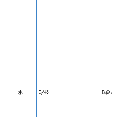
水
球技
B級バ