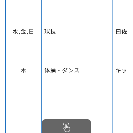
水,金,日
球技
曰佐
木
体操・ダンス
キッ