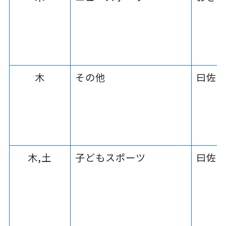
木
その他
曰佐
木,土
子どもスポーツ
曰佐