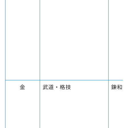
金
武道・格技
錬和