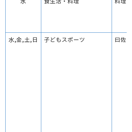
水
食生活・料理
料理
水,金,土,日
子どもスポーツ
曰佐