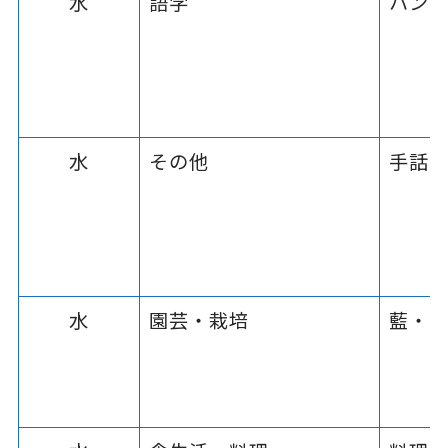
水
語学
ハン
水
その他
手話
水
園芸・栽培
藍・愛