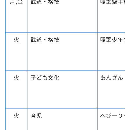
月,金
武道・格技
照葉空手教
火
武道・格技
照葉少年少
火
子ども文化
あんざん・
火
育児
べびーり～