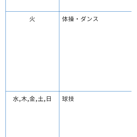
火
体操・ダンス
水,木,金,土,日
球技