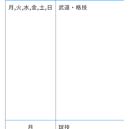
月,火,水,金,土,日
武道・格技
月
球技