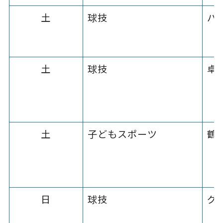
土
球技
バ
土
球技
卓
土
子どもスポーツ
鶴
日
球技
グ