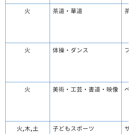
火
茶道・華道
茶
火
体操・ダンス
フ
火
美術・工芸・書道・映像
ペ
火,木,土
子どもスポーツ
サ