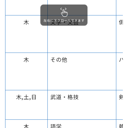
木
文学・文芸
俳
左右にスクロールできます
木
その他
パ
木,土,日
武道・格技
剣
木
語学
韓