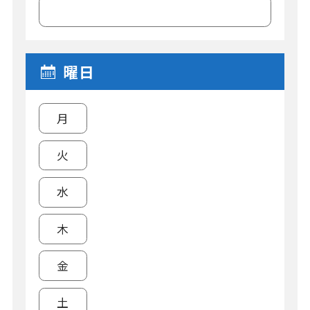
曜日
月
火
水
木
金
土