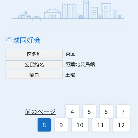
卓球同好会
東区
区名称
照葉北公民館
公民館名
土曜
曜日
前のページ
4
5
6
7
8
9
10
11
12