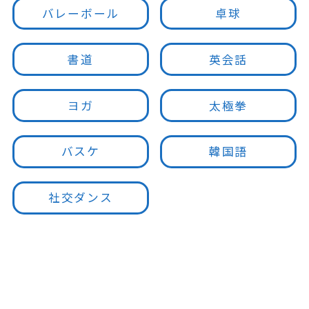
バレーボール
卓球
書道
英会話
ヨガ
太極拳
バスケ
韓国語
社交ダンス