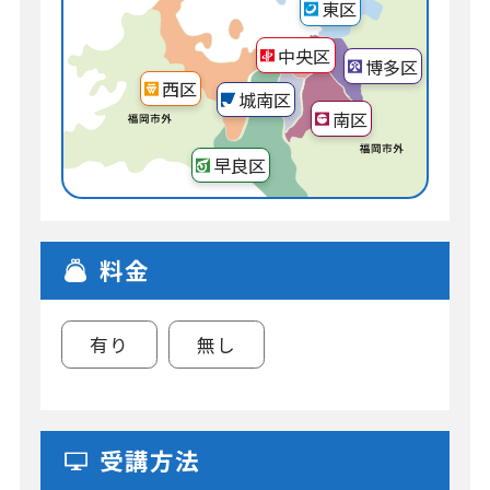
東区
中央区
博多区
西区
城南区
南区
早良区
料金
有り
無し
受講方法