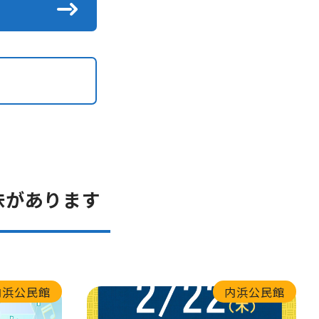
味があります
内浜公民館
内浜公民館