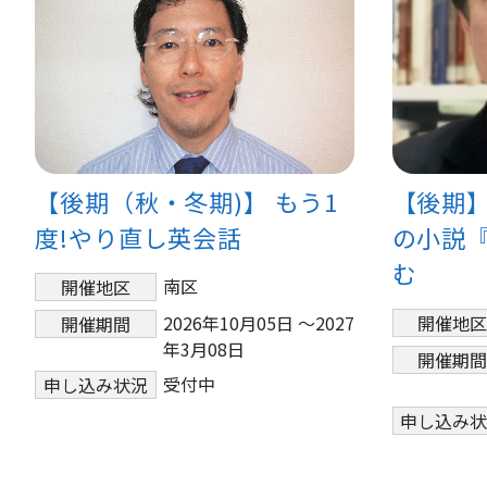
【後期（秋・冬期)】 もう1
【後期
度!やり直し英会話
の小説
む
南区
開催地区
2026年10月05日 ～2027
開催地
開催期間
年3月08日
開催期
受付中
申し込み状況
申し込み