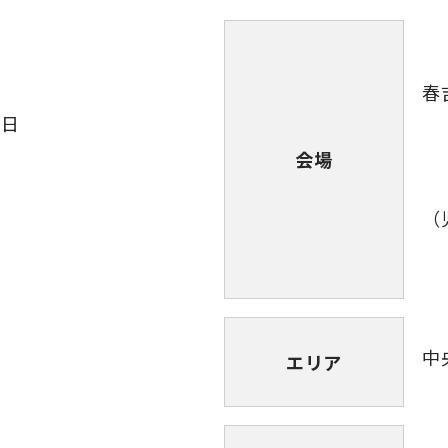
春
6日
会場
（
中
エリア