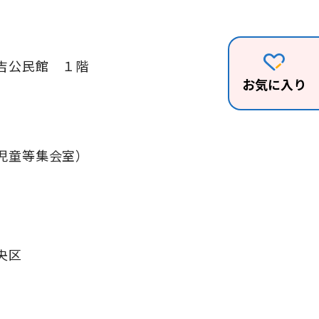
吉公民館 １階
お気に入り
児童等集会室）
央区