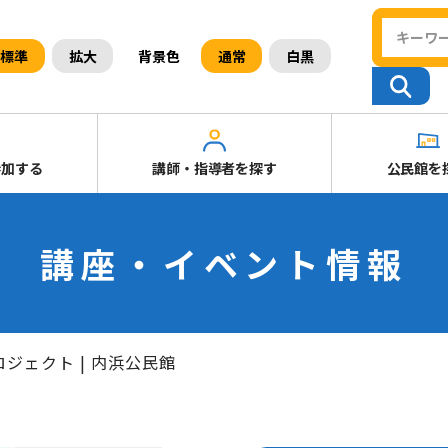
背景色
標準
拡大
通常
白黒
参加する
講師・指導者を探す
公民館を
講座・イベント情報
ジェクト | 内浜公民館