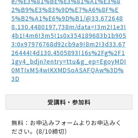
e/%E3%81%BE%E3%81%A1%E3%8
2%B9%E3%83%9D%E7%A6%8F%E
5%B2%A1%E6%9D%B1/@33.672648
8,130.4480197,738m/data=!3m2!1e3!
4b1!4m6!3m5!1s0x354189683b1b905
3:0x97976768d92cb9a9!8m2!3d33.67
26444!4d130.4505893!16s%2Fg%2F1
1gy4_bdjn?entry=ttu&g_ep=EgoyMDI
0MTIxMS4wIKXMDSoASAFQAw%3D%
3D
受講料・参加料
無料：お申込みフォームよりお申込みく
ださい。(8/10締切）