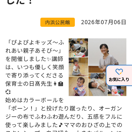
2026年07月06日
内浜公民館
「ぴよぴよキッズ～ふ
れあい親子あそび～」
を開催しました✨講師
は、いつも優しく笑顔
で寄り添ってくださる
お気に入り
保育士の日髙先生👩‍🏫
💞
始めはカラーボールを
「ポーン！」と投げたり蹴ったり、オーガン
ジーの布でふわふわ遊んだり、五感をフルに
使って楽しみました🎵ママのおひざの上での