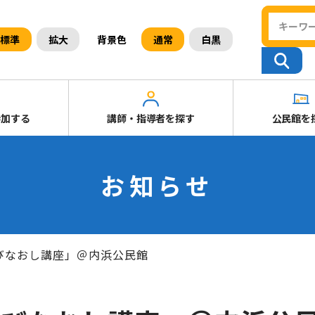
背景色
標準
拡大
通常
白黒
参加する
講師・指導者を探す
公民館を
お知らせ
びなおし講座」＠内浜公民館