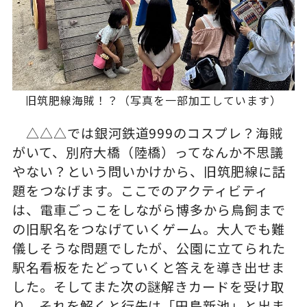
旧筑肥線海賊！？（写真を一部加工しています）
△△△では銀河鉄道999のコスプレ？海賊
がいて、別府大橋（陸橋）ってなんか不思議
やない？という問いかけから、旧筑肥線に話
題をつなげます。ここでのアクティビティ
は、電車ごっこをしながら博多から鳥飼まで
の旧駅名をつなげていくゲーム。大人でも難
儀しそうな問題でしたが、公園に立てられた
駅名看板をたどっていくと答えを導き出せま
した。そしてまた次の謎解きカードを受け取
り、それを解くと行先は「田島新池」と出ま