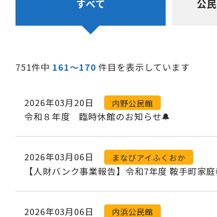
すべて
公民
751件中
161～170
件目を表示しています
2026年03月20日
内野公民館
令和８年度 臨時休館のお知らせ🔔
2026年03月06日
まなびアイふくおか
【人財バンク事業報告】令和7年度 鞍手町家
2026年03月06日
内浜公民館