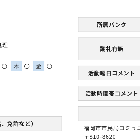
所属バンク
処理
謝礼有無
〇
木
〇
金
〇
活動曜日コメント
活動時間帯コメント
格、免許など）
福岡市市民局コミュ
〒810-8620