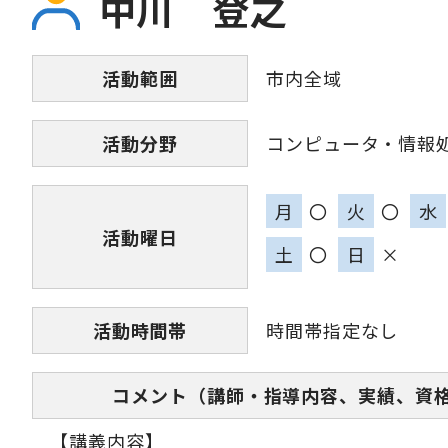
中川 登之
活動範囲
市内全域
活動分野
コンピュータ・情報
月
〇
火
〇
水
活動曜日
土
〇
日
×
活動時間帯
時間帯指定なし
コメント（講師・指導内容、実績、資
【講義内容】