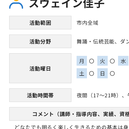
スウェイン佳子
活動範囲
市内全域
活動分野
舞踊・伝統芸能、ダ
月
〇
火
〇
水
活動曜日
土
〇
日
〇
活動時間帯
夜間（17～21時）、
コメント（講師・指導内容、実績、資
どなたでも明るく楽しく生きるための基本は身