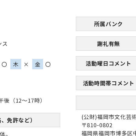
所属バンク
ンス
謝礼有無
活動曜日コメント
〇
木
×
金
〇
活動時間帯コメント
午後（12～17時）
(公財)福岡市文化芸
格、免許など）
〒810-0802
福岡県福岡市博多区中
体。