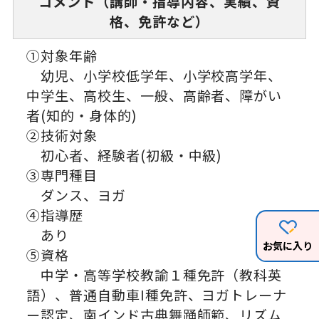
コメント（講師・指導内容、実績、資
格、免許など）
①対象年齢
幼児、小学校低学年、小学校高学年、
中学生、高校生、一般、高齢者、障がい
者(知的・身体的)
②技術対象
初心者、経験者(初級・中級)
③専門種目
ダンス、ヨガ
④指導歴
あり
お気に入り
⑤資格
中学・高等学校教諭１種免許（教科英
語）、普通自動車I種免許、ヨガトレーナ
ー認定、南インド古典舞踊師範、リズム