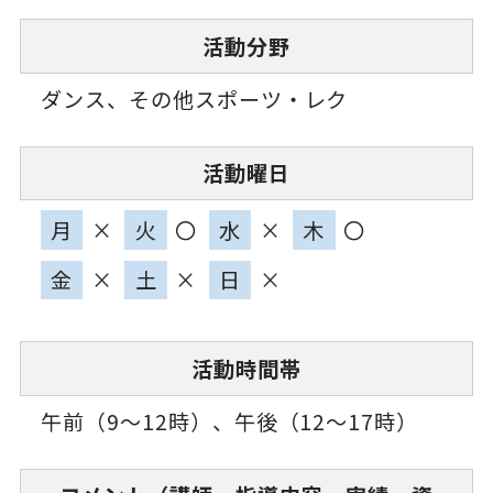
活動分野
ダンス、その他スポーツ・レク
活動曜日
月
×
火
〇
水
×
木
〇
金
×
土
×
日
×
活動時間帯
午前（9～12時）、午後（12～17時）