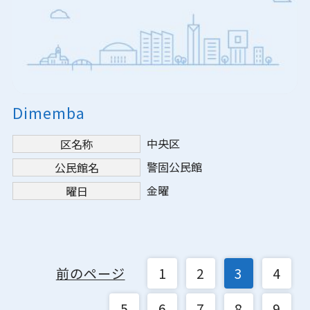
Dimemba
中央区
区名称
警固公民館
公民館名
金曜
曜日
前のページ
1
2
3
4
5
6
7
8
9