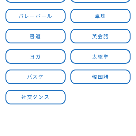
バレーボール
卓球
書道
英会話
ヨガ
太極拳
バスケ
韓国語
社交ダンス