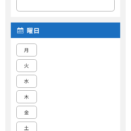
曜日
月
火
水
木
金
土