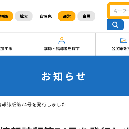
背景色
標準
拡大
通常
白黒
参加する
講師・指導者を探す
公民館を
お知らせ
情報誌版第74号を発行しました